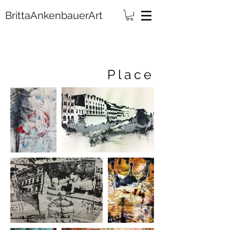
rittaAnkenbauerArt
Place